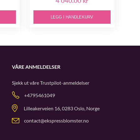
4 040.00 kr
LEGG I HANDLEKURV
VÅRE ANMELDELSER
Sjekk ut våre
Trustpilot
-anmeldelser
+4795461049
Lilleakerveien 16, 0283 Oslo, Norge
contact@ekspressblomster.no