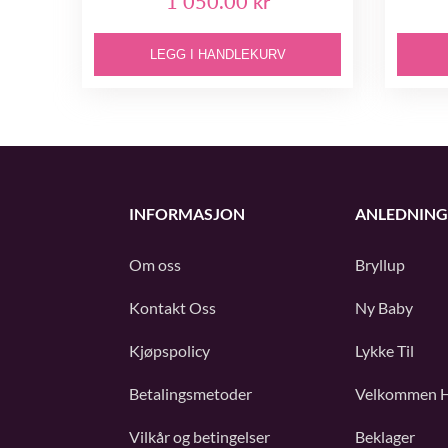
1 050.00 kr
LEGG I HANDLEKURV
INFORMASJON
ANLEDNING
Om oss
Bryllup
Kontakt Oss
Ny Baby
Kjøpspolicy
Lykke Til
Betalingsmetoder
Velkommen 
Vilkår og betingelser
Beklager