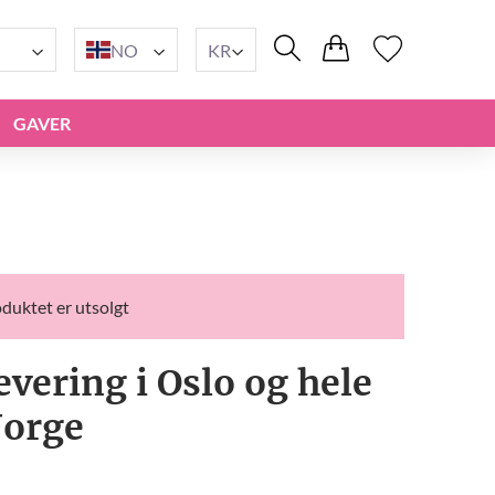
NO
KR
GAVER
duktet er utsolgt
evering i Oslo og hele
orge