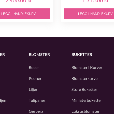
2 400.00 kr
1 310.00 kr
LEGG I HANDLEKURV
LEGG I HANDLEKURV
ER
BLOMSTER
BUKETTER
Roser
Blomster i Kurver
Peoner
Blomsterkurver
Liljer
Store Buketter
Hjem
Tulipaner
Miniatyrbuketter
Gerbera
Luksusblomster