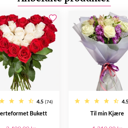
4.5
4.
(74)
erteformet Bukett
Til min Kjære