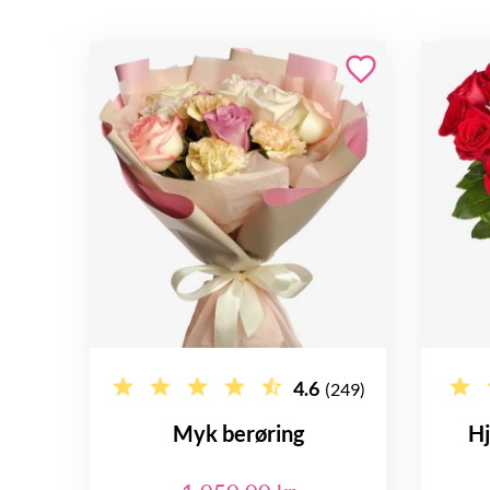
4.6
(249)
Myk berøring
Hj