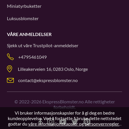
Miniatyrbuketter
Luksusblomster
VÅRE ANMELDELSER
Sjekk ut våre
Trustpilot
-anmeldelser
+4795461049
Lilleakerveien 16, 0283 Oslo, Norge
contact@ekspressblomster.no
©
2022-2026
EkspressBlomster.no Alle rettigheter
forbeholdt.
Vi bruker informasjonskapsler for å gi deg en bedre
kundeopplevelse. Ved å fortsette å bruke dette nettstedet
godtar du
våre informasjonskapsler og personvernregler.
.