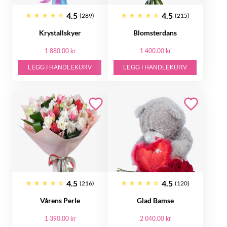
4.5
4.5
(289)
(215)
Krystallskyer
Blomsterdans
1 880.00 kr
1 400.00 kr
LEGG I HANDLEKURV
LEGG I HANDLEKURV
4.5
4.5
(216)
(120)
Vårens Perle
Glad Bamse
1 390.00 kr
2 040.00 kr