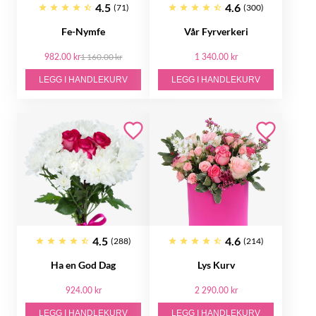
4.5
4.6
(71)
(300)
Fe-Nymfe
Vår Fyrverkeri
982.00 kr
1 160.00 kr
1 340.00 kr
LEGG I HANDLEKURV
LEGG I HANDLEKURV
4.5
4.6
(288)
(214)
Ha en God Dag
Lys Kurv
924.00 kr
2 290.00 kr
LEGG I HANDLEKURV
LEGG I HANDLEKURV