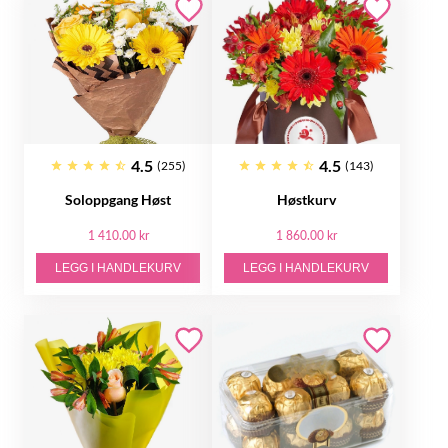
4.5
4.5
(255)
(143)
Soloppgang Høst
Høstkurv
1 410.00 kr
1 860.00 kr
LEGG I HANDLEKURV
LEGG I HANDLEKURV