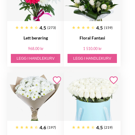
4.5
4.5
(273)
(159)
Lett berøring
Floral Fantasi
968.00 kr
1 510.00 kr
LEGG I HANDLEKURV
LEGG I HANDLEKURV
4.6
4.5
(197)
(219)