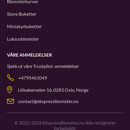
Blomsterkurver
Store Buketter
Miniatyrbuketter
Luksusblomster
VÅRE ANMELDELSER
Sjekk ut våre
Trustpilot
-anmeldelser
+4795461049
Lilleakerveien 16, 0283 Oslo, Norge
contact@ekspressblomster.no
©
2022-2026
EkspressBlomster.no Alle rettigheter
forbeholdt.