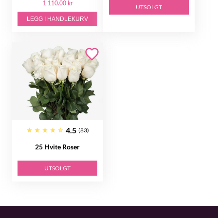
1 110.00 kr
UTSOLGT
LEGG I HANDLEKURV
4.5
(83)
25 Hvite Roser
UTSOLGT