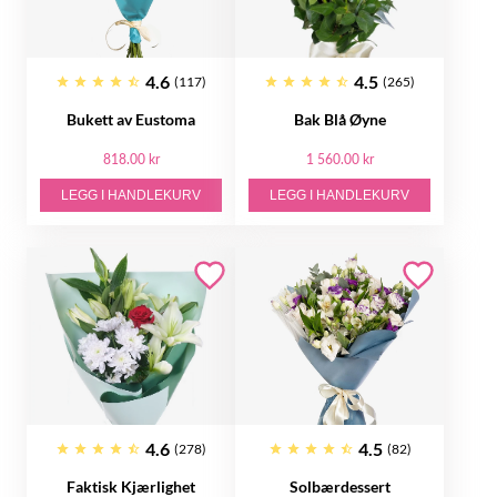
4.6
4.5
(117)
(265)
Bukett av Eustoma
Bak Blå Øyne
818.00 kr
1 560.00 kr
LEGG I HANDLEKURV
LEGG I HANDLEKURV
4.6
4.5
(278)
(82)
Faktisk Kjærlighet
Solbærdessert