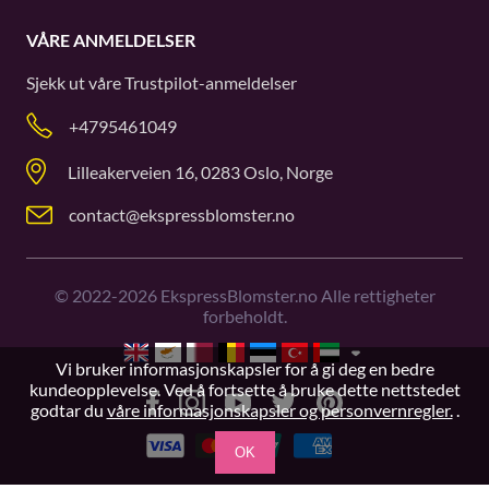
VÅRE ANMELDELSER
Sjekk ut våre
Trustpilot
-anmeldelser
+4795461049
Lilleakerveien 16, 0283 Oslo, Norge
contact@ekspressblomster.no
©
2022-2026
EkspressBlomster.no Alle rettigheter
forbeholdt.
Vi bruker informasjonskapsler for å gi deg en bedre
kundeopplevelse. Ved å fortsette å bruke dette nettstedet
godtar du
våre informasjonskapsler og personvernregler.
.
OK