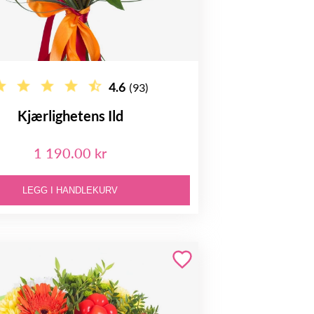
4.6
(93)
Kjærlighetens Ild
1 190.00 kr
LEGG I HANDLEKURV