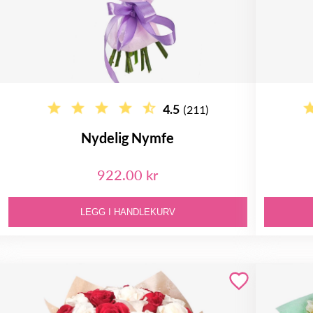
4.5
(211)
Nydelig Nymfe
922.00 kr
LEGG I HANDLEKURV