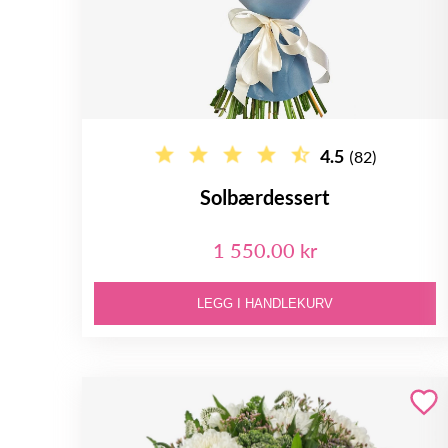
4.5
(82)
Solbærdessert
1 550.00 kr
LEGG I HANDLEKURV