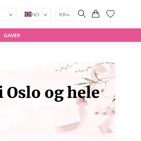
NO
KR
GAVER
 Oslo og hele