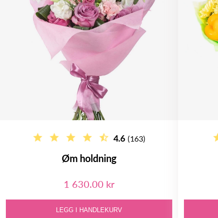
4.6
(163)
Øm holdning
1 630.00 kr
LEGG I HANDLEKURV