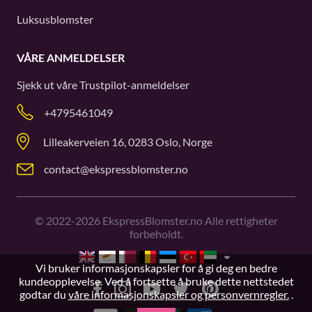
Luksusblomster
VÅRE ANMELDELSER
Sjekk ut våre
Trustpilot
-anmeldelser
+4795461049
Lilleakerveien 16, 0283 Oslo, Norge
contact@ekspressblomster.no
©
2022-2026
EkspressBlomster.no Alle rettigheter
forbeholdt.
Vi bruker informasjonskapsler for å gi deg en bedre
kundeopplevelse. Ved å fortsette å bruke dette nettstedet
godtar du
våre informasjonskapsler og personvernregler.
.