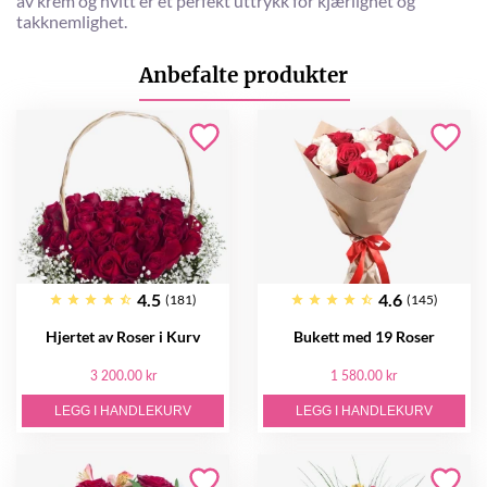
av krem ​​og hvitt er et perfekt uttrykk for kjærlighet og
takknemlighet.
Anbefalte produkter
4.5
4.6
(181)
(145)
Hjertet av Roser i Kurv
Bukett med 19 Roser
3 200.00 kr
1 580.00 kr
LEGG I HANDLEKURV
LEGG I HANDLEKURV