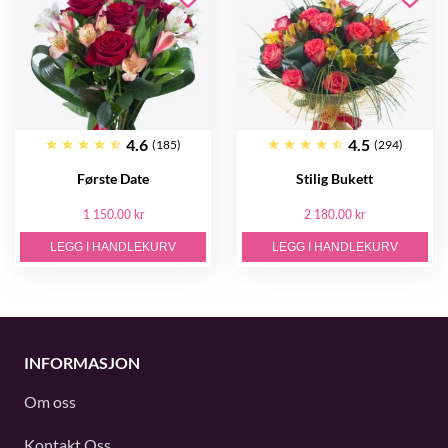
4.6
4.5
(185)
(294)
Første Date
Stilig Bukett
1 150.00 kr
2 180.00 kr
LEGG I HANDLEKURV
LEGG I HANDLEKURV
INFORMASJON
Om oss
Kontakt Oss