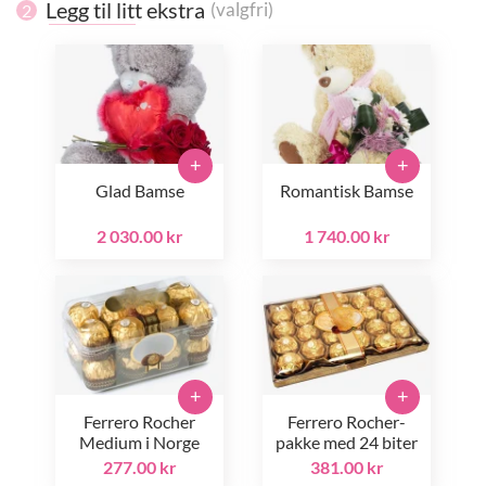
Legg til litt ekstra
(valgfri)
2
+
+
Glad Bamse
Romantisk Bamse
2 030.00 kr
1 740.00 kr
+
+
Ferrero Rocher
Ferrero Rocher-
Medium i Norge
pakke med 24 biter
277.00 kr
381.00 kr