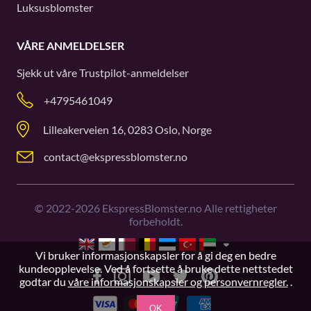
Luksusblomster
VÅRE ANMELDELSER
Sjekk ut våre
Trustpilot
-anmeldelser
+4795461049
Lilleakerveien 16, 0283 Oslo, Norge
contact@ekspressblomster.no
©
2022-2026
EkspressBlomster.no Alle rettigheter
forbeholdt.
Vi bruker informasjonskapsler for å gi deg en bedre
kundeopplevelse. Ved å fortsette å bruke dette nettstedet
godtar du
våre informasjonskapsler og personvernregler.
.
OK