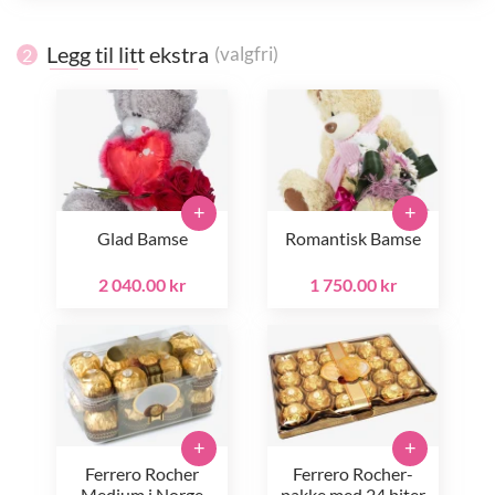
Legg til litt ekstra
(valgfri)
2
+
+
Glad Bamse
Romantisk Bamse
2 040.00 kr
1 750.00 kr
+
+
Ferrero Rocher
Ferrero Rocher-
Medium i Norge
pakke med 24 biter