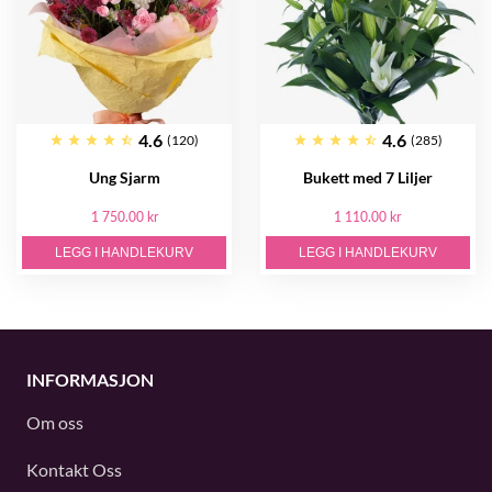
4.6
4.6
(120)
(285)
Ung Sjarm
Bukett med 7 Liljer
1 750.00 kr
1 110.00 kr
LEGG I HANDLEKURV
LEGG I HANDLEKURV
INFORMASJON
Om oss
Kontakt Oss