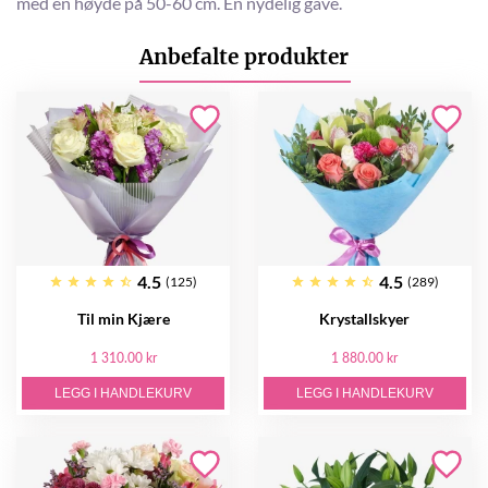
med en høyde på 50-60 cm. En nydelig gave.
Anbefalte produkter
4.5
4.5
(125)
(289)
Til min Kjære
Krystallskyer
1 310.00 kr
1 880.00 kr
LEGG I HANDLEKURV
LEGG I HANDLEKURV