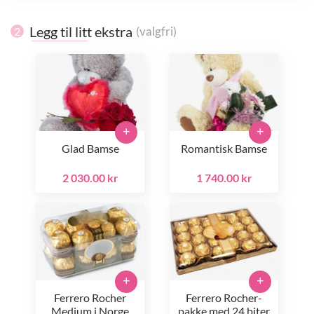
Legg til litt ekstra
(valgfri)
2
+
+
Glad Bamse
Romantisk Bamse
2 030.00 kr
1 740.00 kr
+
+
Ferrero Rocher
Ferrero Rocher-
Medium i Norge
pakke med 24 biter