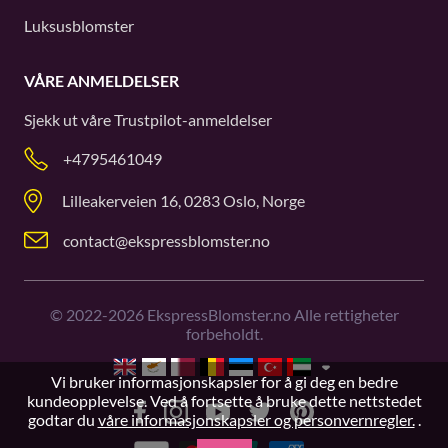
Luksusblomster
VÅRE ANMELDELSER
Sjekk ut våre
Trustpilot
-anmeldelser
+4795461049
Lilleakerveien 16, 0283 Oslo, Norge
contact@ekspressblomster.no
©
2022-2026
EkspressBlomster.no Alle rettigheter
forbeholdt.
Vi bruker informasjonskapsler for å gi deg en bedre
kundeopplevelse. Ved å fortsette å bruke dette nettstedet
godtar du
våre informasjonskapsler og personvernregler.
.