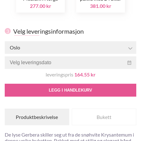
277.00 kr
381.00 kr
Velg leveringsinformasjon
3
Oslo
leveringspris
164.55 kr
LEGG I HANDLEKURV
Produktbeskrivelse
Bukett
De lyse Gerbera skiller seg ut fra de snøhvite Krysantemum i
denne unike buketten. Pakket med et stilig og elegant bånd,