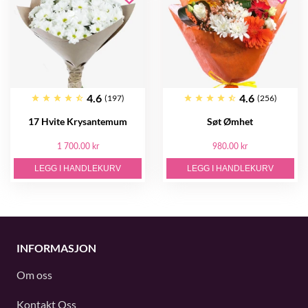
4.6
4.6
(197)
(256)
17 Hvite Krysantemum
Søt Ømhet
1 700.00 kr
980.00 kr
LEGG I HANDLEKURV
LEGG I HANDLEKURV
INFORMASJON
Om oss
Kontakt Oss