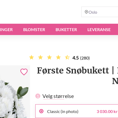
Oslo
INGER
BLOMSTER
BUKETTER
LEVERANSE
4.5
(280)
Første Snøbukett | 
N
Velg størrelse
1
Classic (in photo)
3 030.00 kr