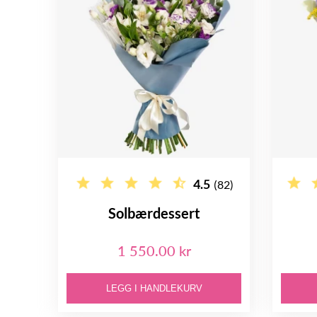
4.5
(82)
Solbærdessert
1 550.00 kr
LEGG I HANDLEKURV