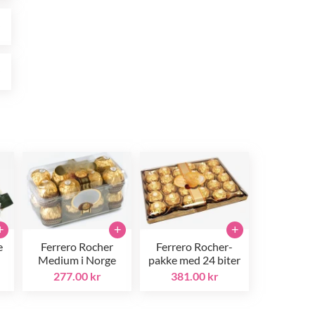
r
r
+
+
+
e
Ferrero Rocher
Ferrero Rocher-
Medium i Norge
pakke med 24 biter
277.00 kr
381.00 kr