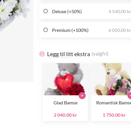
Deluxe (+50%)
4 540.00 k
Premium (+100%)
6 050.00 k
Legg til litt ekstra
(valgfri)
2
+
Glad Bamse
Romantisk Bams
2 040.00 kr
1 750.00 kr