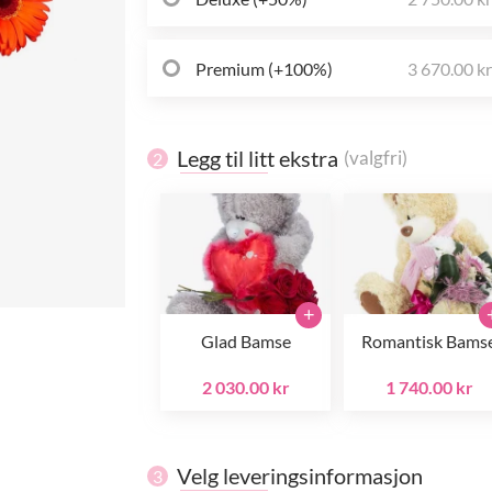
Premium (+100%)
3 670.00 k
Legg til litt ekstra
(valgfri)
2
+
Glad Bamse
Romantisk Bams
2 030.00 kr
1 740.00 kr
Velg leveringsinformasjon
3