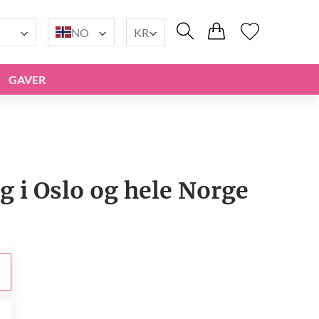
NO
KR
GAVER
g i Oslo og hele Norge
r