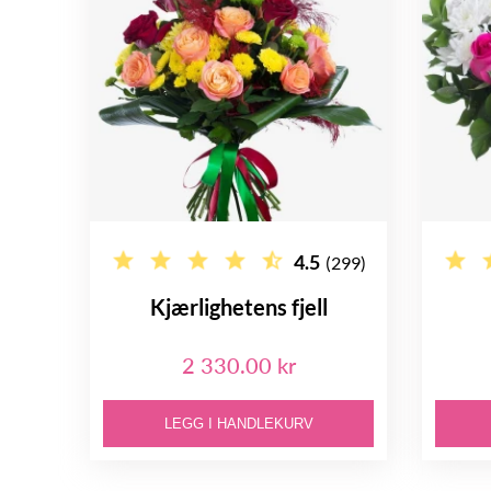
4.5
(299)
Kjærlighetens fjell
2 330.00 kr
LEGG I HANDLEKURV