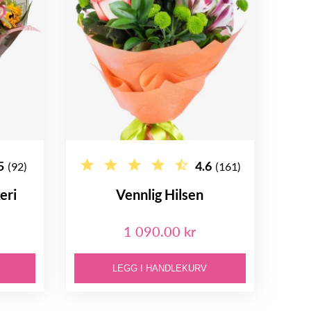
5
4.6
(92)
(161)
eri
Vennlig Hilsen
1 090.00 kr
LEGG I HANDLEKURV