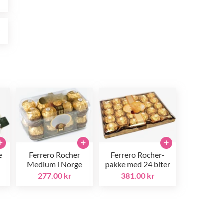
r
+
+
+
e
Ferrero Rocher
Ferrero Rocher-
Medium i Norge
pakke med 24 biter
277.00 kr
381.00 kr