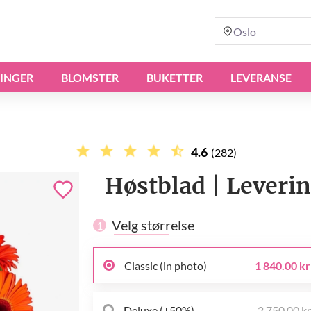
Oslo
INGER
BLOMSTER
BUKETTER
LEVERANSE
4.6
(282)
Høstblad | Leverin
Velg størrelse
1
Classic (in photo)
1 840.00 kr
Deluxe (+50%)
2 750.00 k