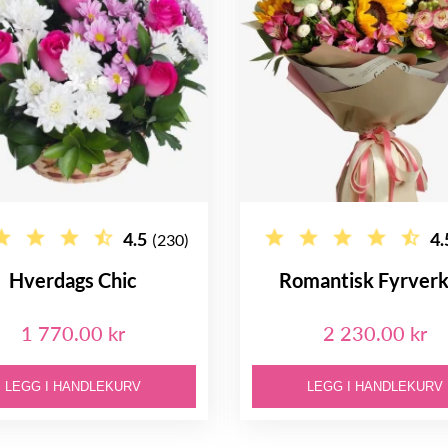
4.5
4.
(230)
Hverdags Chic
Romantisk Fyrverk
1 770.00 kr
2 230.00 kr
LEGG I HANDLEKURV
LEGG I HANDLEKURV