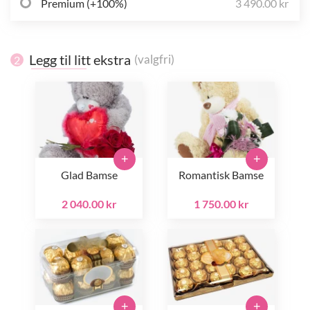
Premium (+100%)
3 490.00 kr
Legg til litt ekstra
(valgfri)
2
+
+
Glad Bamse
Romantisk Bamse
2 040.00 kr
1 750.00 kr
+
+