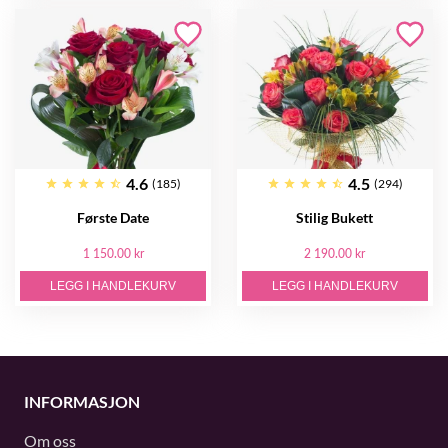
4.6
4.5
(185)
(294)
Første Date
Stilig Bukett
1 150.00 kr
2 190.00 kr
LEGG I HANDLEKURV
LEGG I HANDLEKURV
INFORMASJON
Om oss