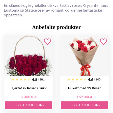
En slående og iøynefallende kvartett av roser, Krysantemum,
Eustoma og Statice oser av romantikk i denne fantastiske
oppsatsen.
Anbefalte produkter
4.5
4.6
(181)
(145)
Hjertet av Roser i Kurv
Bukett med 19 Roser
3 200.00 kr
1 590.00 kr
LEGG I HANDLEKURV
LEGG I HANDLEKURV