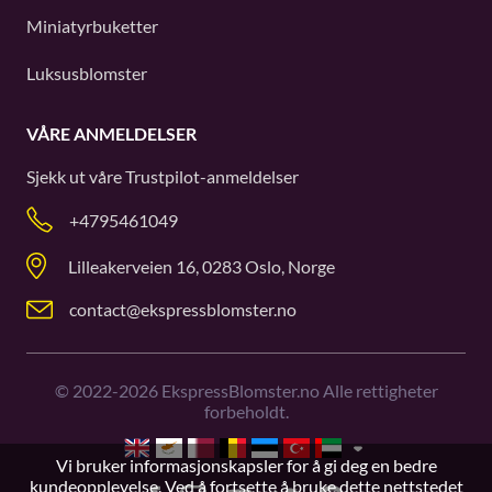
Miniatyrbuketter
Luksusblomster
VÅRE ANMELDELSER
Sjekk ut våre
Trustpilot
-anmeldelser
+4795461049
Lilleakerveien 16, 0283 Oslo, Norge
contact@ekspressblomster.no
©
2022-2026
EkspressBlomster.no Alle rettigheter
forbeholdt.
Vi bruker informasjonskapsler for å gi deg en bedre
kundeopplevelse. Ved å fortsette å bruke dette nettstedet