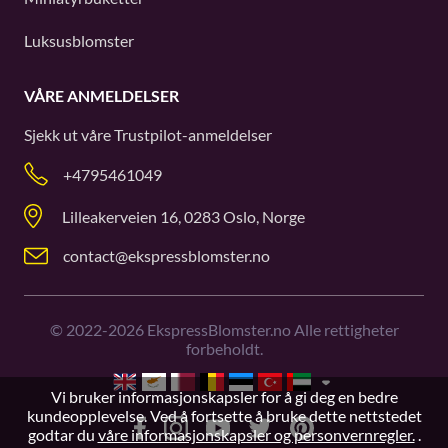
Luksusblomster
VÅRE ANMELDELSER
Sjekk ut våre
Trustpilot
-anmeldelser
+4795461049
Lilleakerveien 16, 0283 Oslo, Norge
contact@ekspressblomster.no
©
2022-2026
EkspressBlomster.no Alle rettigheter
forbeholdt.
Vi bruker informasjonskapsler for å gi deg en bedre
kundeopplevelse. Ved å fortsette å bruke dette nettstedet
godtar du
våre informasjonskapsler og personvernregler.
.