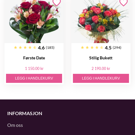
4.6
4.5
(185)
(294)
Første Date
Stilig Bukett
1 150.00 kr
2 190.00 kr
LEGG I HANDLEKURV
LEGG I HANDLEKURV
INFORMASJON
Om oss