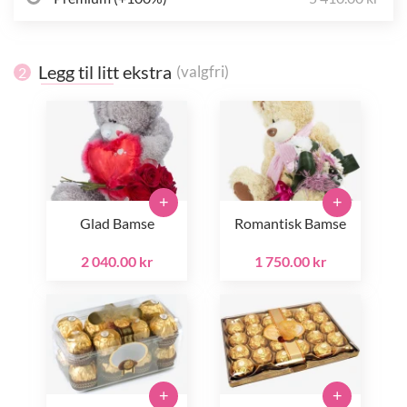
Legg til litt ekstra
(valgfri)
2
+
+
Glad Bamse
Romantisk Bamse
2 040.00 kr
1 750.00 kr
+
+