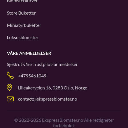
Blomsterkurver
Store Buketter
Miniatyrbuketter
Luksusblomster
VÅRE ANMELDELSER
Sjekk ut våre
Trustpilot
-anmeldelser
+4795461049
Lilleakerveien 16, 0283 Oslo, Norge
contact@ekspressblomster.no
©
2022-2026
EkspressBlomster.no Alle rettigheter
forbeholdt.