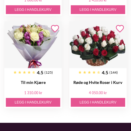
1 060.00 kr
2 410.00 kr
LEGG I HANDLEKURV
LEGG I HANDLEKURV
4.5
4.5
(125)
(144)
Til min Kjære
Røde og Hvite Roser i Kurv
1 310.00 kr
4 050.00 kr
LEGG I HANDLEKURV
LEGG I HANDLEKURV