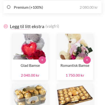
Premium (+100%)
2 080.00 kr
Legg til litt ekstra
(valgfri)
2
+
+
Glad Bamse
Romantisk Bamse
2 040.00 kr
1 750.00 kr