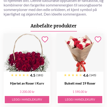
til hjemmet ditt. Denne luksuriøse oppsatsen er fantastisk, og
kombinerer den fargerike sommerenergien til sesongbaserte
sommerpioner med den edle orkideen, et kjent symbol på
kjærlighet og skjønnhet. Den ideelle sommergaven.
Anbefalte produkter
4.5
4.6
(181)
(145)
Hjertet av Roser i Kurv
Bukett med 19 Roser
3 200.00 kr
1 590.00 kr
LEGG I HANDLEKURV
LEGG I HANDLEKURV