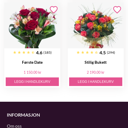
4.6
4.5
(185)
(294)
Første Date
Stilig Bukett
1 150.00 kr
2 190.00 kr
LEGG I HANDLEKURV
LEGG I HANDLEKURV
INFORMASJON
Om oss