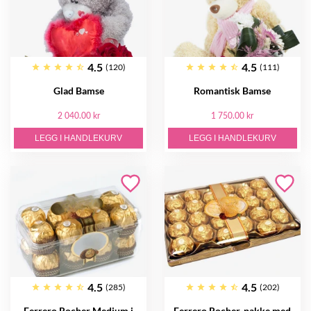
4.5
4.5
(120)
(111)
Glad Bamse
Romantisk Bamse
2 040.00 kr
1 750.00 kr
LEGG I HANDLEKURV
LEGG I HANDLEKURV
4.5
4.5
(285)
(202)
Ferrero Rocher Medium i
Ferrero Rocher-pakke med