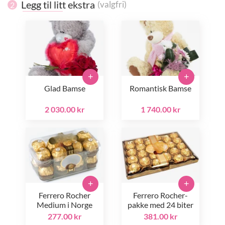
Legg til litt ekstra
(valgfri)
2
+
+
Glad Bamse
Romantisk Bamse
2 030.00 kr
1 740.00 kr
+
+
Ferrero Rocher
Ferrero Rocher-
Medium i Norge
pakke med 24 biter
277.00 kr
381.00 kr