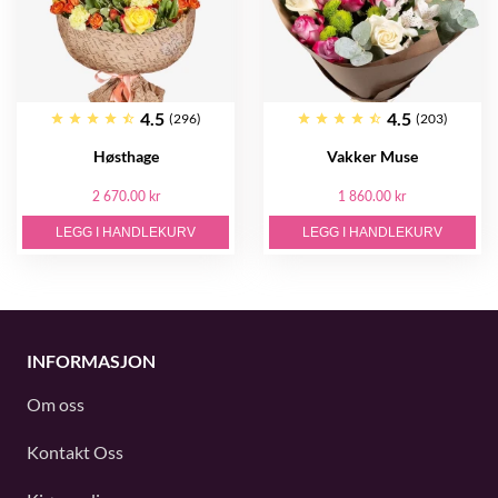
4.5
4.5
(296)
(203)
Høsthage
Vakker Muse
2 670.00 kr
1 860.00 kr
LEGG I HANDLEKURV
LEGG I HANDLEKURV
INFORMASJON
Om oss
Kontakt Oss