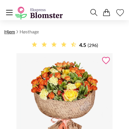
Hjem
Høsthage
4.5
(296)