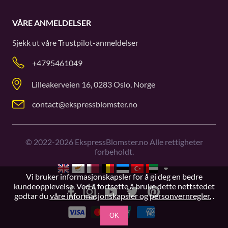
VÅRE ANMELDELSER
Sjekk ut våre
Trustpilot
-anmeldelser
+4795461049
Lilleakerveien 16, 0283 Oslo, Norge
contact@ekspressblomster.no
©
2022-2026
EkspressBlomster.no Alle rettigheter
forbeholdt.
Vi bruker informasjonskapsler for å gi deg en bedre
kundeopplevelse. Ved å fortsette å bruke dette nettstedet
godtar du
våre informasjonskapsler og personvernregler.
.
OK